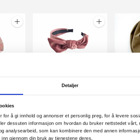
pris
Antall
Antall
Noma
Hårbøyle Velur med sløyfe
Detaljer
149,00 kr
Collection
Hårb
ookies
 for å gi innhold og annonser et personlig preg, for å levere sos
deler dessuten informasjon om hvordan du bruker nettstedet vårt,
og analysearbeid, som kan kombinere den med annen informasjon d
 inn gjennom din bruk av tjenestene deres.
Antall
Antall