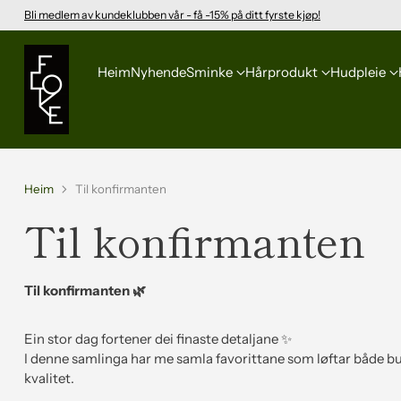
Bli medlem av kundeklubben vår - få -15% på ditt fyrste kjøp!
Heim
Nyhende
Sminke
Hårprodukt
Hudpleie
Heim
Til konfirmanten
Til konfirmanten
Til konfirmanten 🌿
Ein stor dag fortener dei finaste detaljane ✨
I denne samlinga har me samla favorittane som løftar både b
kvalitet.