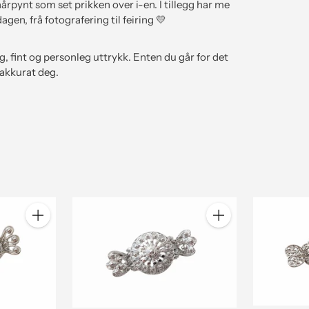
rpynt som set prikken over i-en. I tillegg har me
dagen, frå fotografering til feiring 💛
 fint og personleg uttrykk. Enten du går for det
 akkurat deg.
Antall
Antall