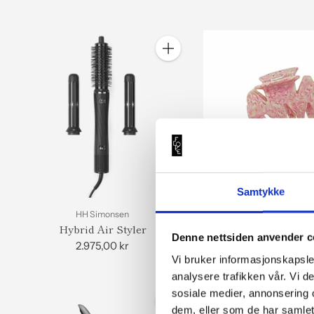
Antall
Noma
Samtykke
Hårklype Jane Basic 
HH Simonsen
Medium
149,00 kr
Hybrid Air Styler
Denne nettsiden anvender c
2.975,00 kr
Vi bruker informasjonskapsler
analysere trafikken vår. Vi 
sosiale medier, annonsering 
dem, eller som de har samlet
Antall