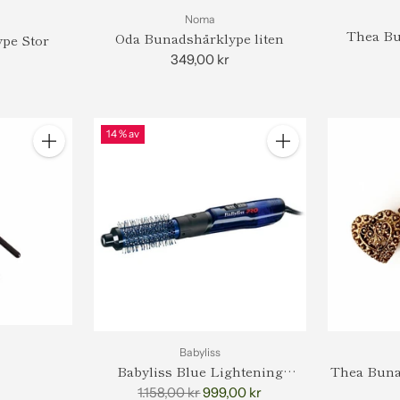
Noma
Thea Bu
Oda Bunadshårklype liten
pe Stor
349,00 kr
14 % av
Antall
Antall
Babyliss
Babyliss Blue Lightening
Thea Buna
Airstyler
Vanleg
1.158,00 kr
999,00 kr