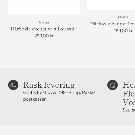
Noma
Noma
Hårbøyle tvinnet len
Hårbøyle exclusive silke/satin
look
169,00 kr
look
299,00 kr
Rask levering
Hen
Flo
Gratis frakt over 799,-Bring/Pakke i
postkassen
Vo
Skule