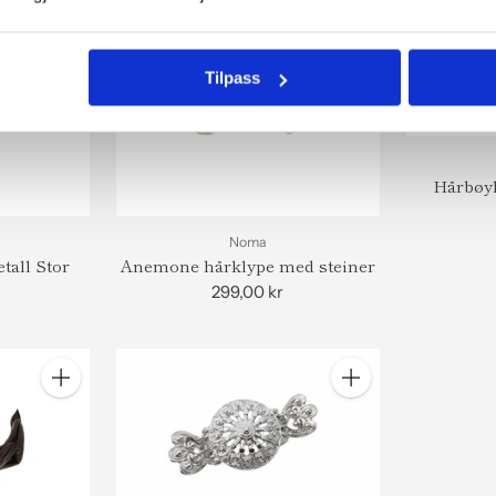
Tilpass
Hårbøyl
Noma
tall Stor
Anemone hårklype med steiner
299,00 kr
Antall
Antall