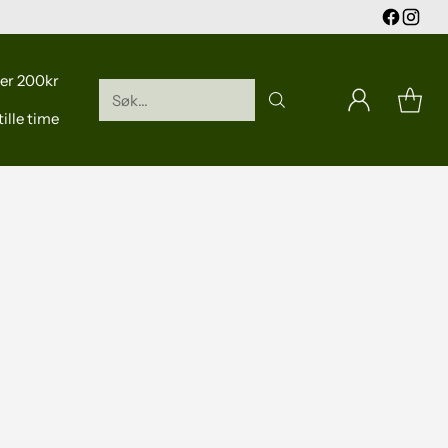
er 200kr
Søk...
ille time