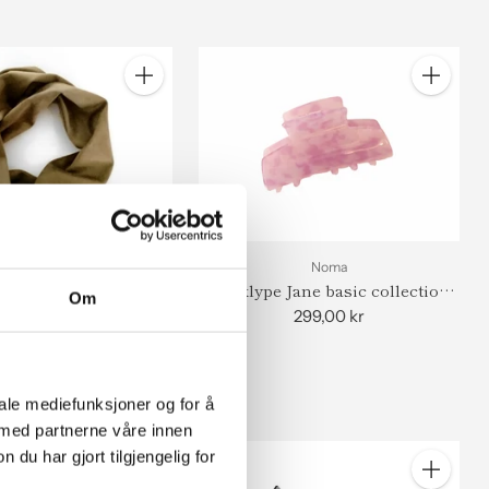
Antall
Antall
Noma
Hårklype Jane basic collection
Om
stor
299,00 kr
Noma
ånd wire suede
299,00 kr
iale mediefunksjoner og for å
 med partnerne våre innen
u har gjort tilgjengelig for
Antall
Antall