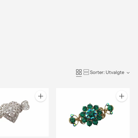
Sorter: Utvalgte
Antall
Antall