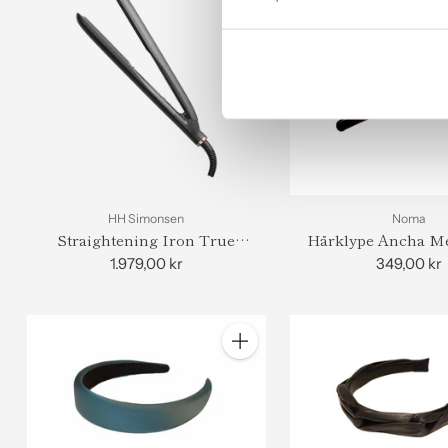
HH Simonsen
Noma
Straightening Iron True
Hårklype Ancha Me
Divinity Mk2, Black
1.979,00 kr
349,00 kr
Antall