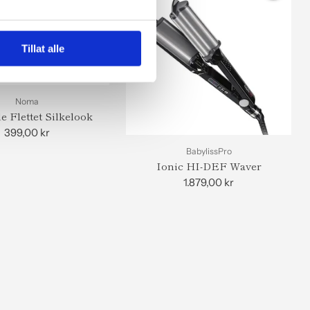
Tillat alle
Noma
e Flettet Silkelook
399,00 kr
BabylissPro
Ionic HI-DEF Waver
1.879,00 kr