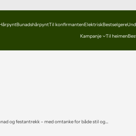
Hårpynt
Bunadshårpynt
Til konfirmanten
Elektrisk
Bestselgere
Und
Kampanje
Til heimen
Best
unad og festantrekk – med omtanke for både stil og