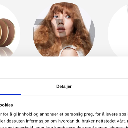
14)
Goldwell
(1)
H
Detaljer
ookies
 for å gi innhold og annonser et personlig preg, for å levere sos
deler dessuten informasjon om hvordan du bruker nettstedet vårt,
og analysearbeid, som kan kombinere den med annen informasjon d