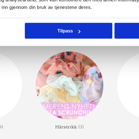
 inn gjennom din bruk av tjenestene deres.
Tilpass
)
Hårolje
(13)
H
9)
Hårstrikk
(3)