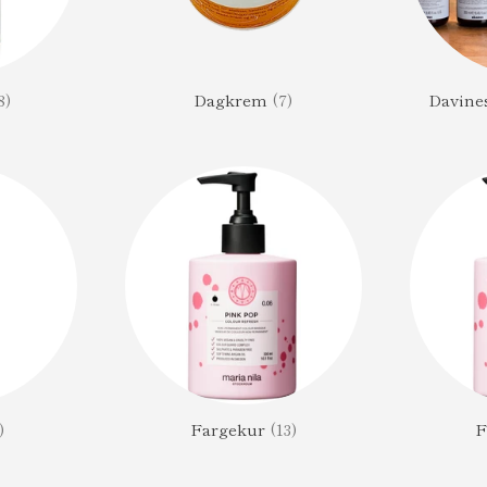
8)
Dagkrem
(7)
Davine
)
Fargekur
(13)
F