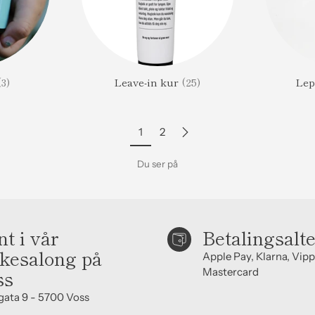
(3)
Leave-in kur
(25)
Le
1
2
Du ser på
t i vår
Betalingsalt
kesalong på
Apple Pay, Klarna, Vipp
ss
Mastercard
gata 9 - 5700 Voss