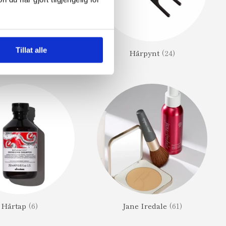
Tillat alle
årologi
(51)
Hårpynt
(24)
Hårtap
(6)
Jane Iredale
(61)