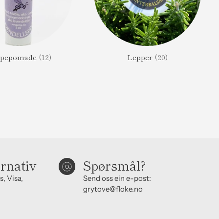
ppepomade
(12)
Lepper
(20)
ernativ
Spørsmål?
s, Visa,
Send oss ein e-post:
grytove@floke.no