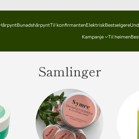
Hårpynt
Bunadshårpynt
Til konfirmanten
Elektrisk
Bestselgere
Und
Kampanje
Til heimen
Best
Samlinger