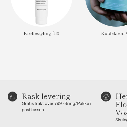
Krøllestyling
(13)
Kuldekrem
Rask levering
Hen
Flo
Gratis frakt over 799,-Bring/Pakke i
postkassen
Vo
Skule