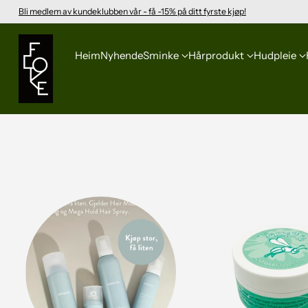
Bli medlem av kundeklubben vår - få -15% på ditt fyrste kjøp!
Heim
Nyhende
Sminke
Hårprodukt
Hudpleie