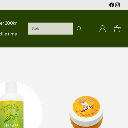
er 200kr
Søk...
ille time