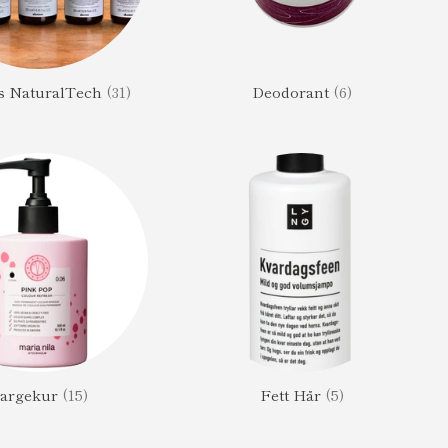
s NaturalTech
(31)
Deodorant
(6)
argekur
(15)
Fett Hår
(5)