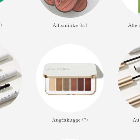
3)
All sminke
(63)
Alle
Augeskugge
(7)
Au