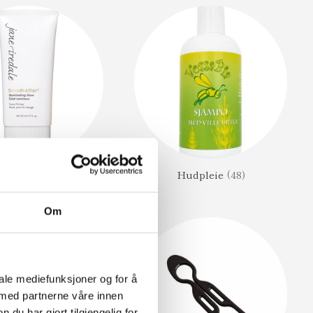
ighlighter
(6)
Hudpleie
(48)
Om
iale mediefunksjoner og for å
 med partnerne våre innen
u har gjort tilgjengelig for