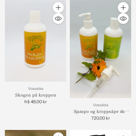
Antall
Antall
Vossabia
Skogen på kroppen
frå 49,00 kr
Vossabia
Sjampo og kroppsåpe duo
m/pumpe
720,00 kr