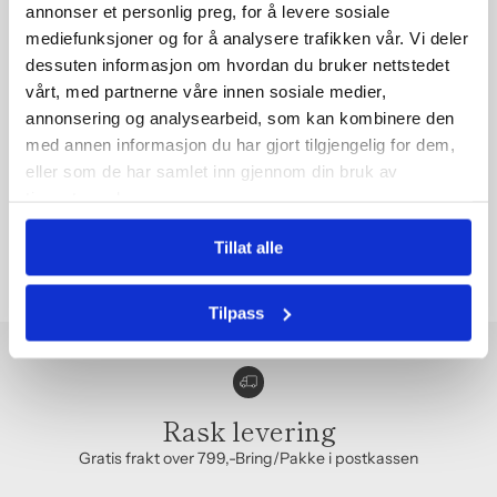
annonser et personlig preg, for å levere sosiale
mediefunksjoner og for å analysere trafikken vår. Vi deler
dessuten informasjon om hvordan du bruker nettstedet
vårt, med partnerne våre innen sosiale medier,
annonsering og analysearbeid, som kan kombinere den
med annen informasjon du har gjort tilgjengelig for dem,
eller som de har samlet inn gjennom din bruk av
Hårologi
Super Gentle Shampoo
tjenestene deres.
359,00 kr
Tillat alle
Du ser på Produkt
Tilpass
Rask levering
Gratis frakt over 799,-Bring/Pakke i postkassen