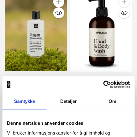
Antall
Antall
Lyng
Hårologi
Silkepote - Dusjsåpe
Hand & Body Wash
339,00 kr
189,00 kr
Samtykke
Detaljer
Om
Antall
Denne nettsiden anvender cookies
Vi bruker informasjonskapsler for å gi innhold og