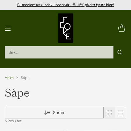
Bli medlem av kundeklubben vår - få -15% på ditt fyrste kjøp!
Søk...
Heim
Såpe
Såpe
Sorter
5 Resultat