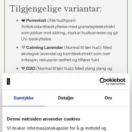
Tilgjengelige variantar:
❤️
Pommisst
(Alle hudtypar):
Antioksidantbeskyttelse med granatepleekstrakt
som jobbar mot aldring, styrkar hudbarrieren og gir
UV-beskyttelse.
💜
Calming Lavender
(Normal til tørr hud): Med
økologisk lavendel og kamilleekstrakt som roer
irritasjon, reduserer rødhet og tilfører fukt.
💙
D2O
(Normal til tørr hud): Med ylang ylang og
kamille for fukt, ro og beskyttelse mot rødhet og kløe
– ideell for tørre hudtypar.
🧡
Balance
(Fet til blank hud): Appelsin, grapefrukt
og grønn te-ekstrakt som balanserer
Samtykke
Detaljer
Om
oljeproduksjonen, roar ned og held makeupen på
plass.
Denne nettsiden anvender cookies
Fordelar:
Vi bruker informasjonskapsler for å gi innhold og