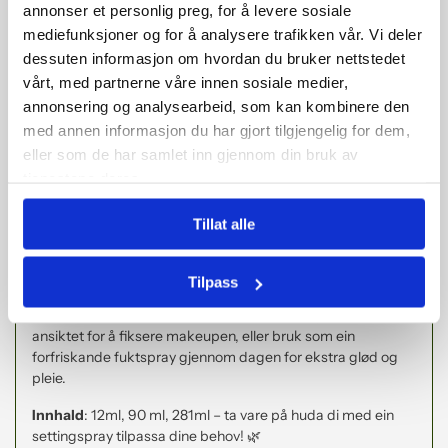
annonser et personlig preg, for å levere sosiale
Naturlig og langvarig makeup
– gjer at minerala
mediefunksjoner og for å analysere trafikken vår. Vi deler
smeltar inn i huda og fikserar makeupen.
dessuten informasjon om hvordan du bruker nettstedet
Fuktgjevande og pleiande
– kvar spray inneheld
vårt, med partnerne våre innen sosiale medier,
nøye utvalde ingrediensar som tilfører fukt, styrkar
annonsering og analysearbeid, som kan kombinere den
huda, og gir ein sunn glød.
med annen informasjon du har gjort tilgjengelig for dem,
UV-beskyttelse
– spesielt Pommisst med
eller som de har samlet inn gjennom din bruk av
granatepleekstrakt som styrkar huda mot ytre
tjenestene deres.
påverknad.
Tillat alle
Slik brukar du
settingsprayen:
Tilpass
Påfør som siste steg i makeup-rutina. Spray jamt over
ansiktet for å fiksere makeupen, eller bruk som ein
forfriskande fuktspray gjennom dagen for ekstra glød og
pleie.
Innhald
: 12ml, 90 ml, 281ml – ta vare på huda di med ein
settingspray tilpassa dine behov! 🌿