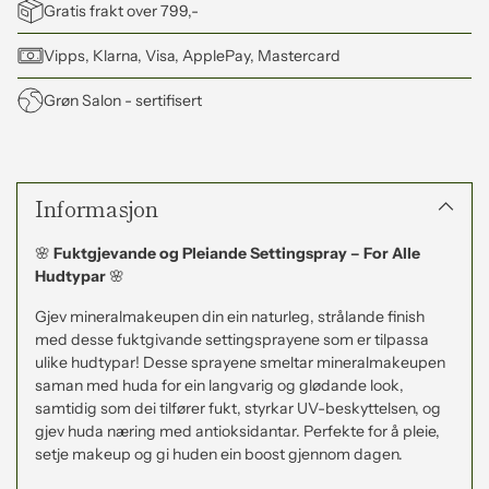
Gratis frakt over 799,-
Vipps, Klarna, Visa, ApplePay, Mastercard
Grøn Salon
- sertifisert
Legger
til
Informasjon
produkt
i
handlekorga
🌸
Fuktgjevande og Pleiande Settingspray – For Alle
di
Hudtypar
🌸
Gjev mineralmakeupen din ein naturleg, strålande finish
med desse fuktgivande settingsprayene som er tilpassa
ulike hudtypar! Desse sprayene smeltar mineralmakeupen
saman med huda for ein langvarig og glødande look,
samtidig som dei tilfører fukt, styrkar UV-beskyttelsen, og
gjev huda næring med antioksidantar. Perfekte for å pleie,
setje makeup og gi huden ein boost gjennom dagen.