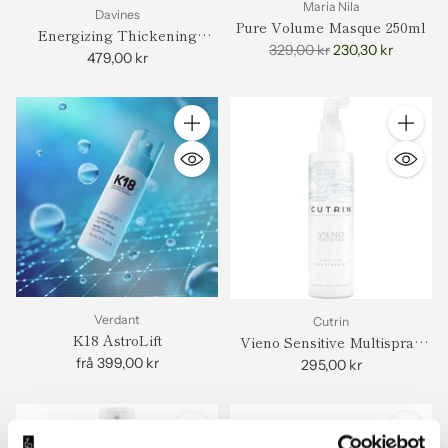
Maria Nila
Davines
Pure Volume Masque 250ml
Energizing Thickening
Vanleg
329,00 kr
230,30 kr
Tonic
479,00 kr
pris
Antall
Antall
Verdant
Cutrin
K18 AstroLift
Vieno Sensitive Multispray
(200ml)
frå 399,00 kr
295,00 kr
Antall
Antall