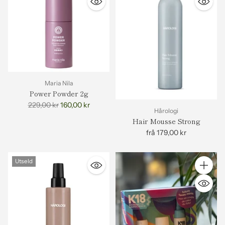
Maria Nila
Power Powder 2g
Vanleg
229,00 kr
160,00 kr
Hårologi
pris
Hair Mousse Strong
frå 179,00 kr
Utseld
Antall