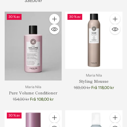
339,00 kr
30 % av
30 % av
Antall
Antall
Maria Nila
Styling Mousse
Vanleg
Maria Nila
169,00 kr
Frå 118,00 kr
Pure Volume Conditioner
pris
Vanleg
154,00 kr
Frå 108,00 kr
pris
30 % av
Antall
Antall