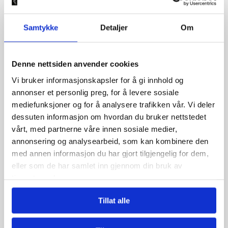
Samtykke
Detaljer
Om
Denne nettsiden anvender cookies
Vi bruker informasjonskapsler for å gi innhold og
annonser et personlig preg, for å levere sosiale
Cutrin
Vieno Sensitive Dry Shampoo
mediefunksjoner og for å analysere trafikken vår. Vi deler
295,00 kr
dessuten informasjon om hvordan du bruker nettstedet
Hårologi
vårt, med partnerne våre innen sosiale medier,
Featherlight Volume Spray
annonsering og analysearbeid, som kan kombinere den
349,00 kr
med annen informasjon du har gjort tilgjengelig for dem,
eller som de har samlet inn gjennom din bruk av
tjenestene deres.
Antall
Antall
Tillat alle