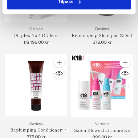
Tilpass
Olaplex
Davines
Olaplex No.4-D Clean
Replumping Shampoo 250ml
Volume Dry Shampoo
frå 199,00 kr
379,00 kr
Antall
Antall
Davines
Verdant
Replumping Conditioner
Salon Blowout at Home Kit
150ml
379,00 kr
999,00 kr