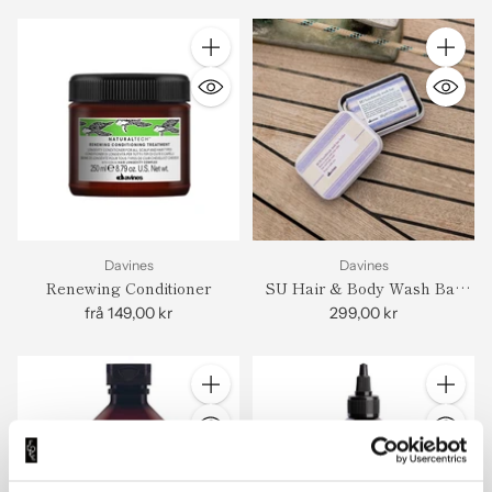
Antall
Antall
Davines
Davines
Renewing Conditioner
SU Hair & Body Wash Bar
100ml
frå 149,00 kr
299,00 kr
Antall
Antall