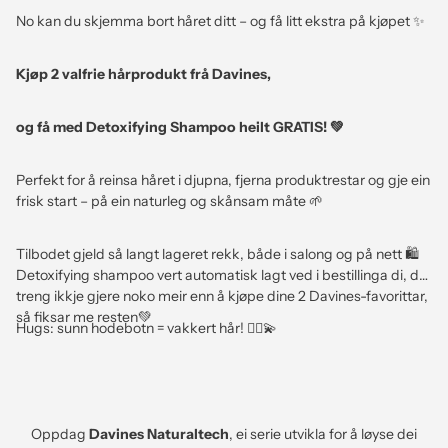
No kan du skjemma bort håret ditt – og få litt ekstra på kjøpet ✨
Kjøp 2 valfrie hårprodukt frå Davines,
og få med Detoxifying Shampoo heilt GRATIS! 💚
Perfekt for å reinsa håret i djupna, fjerna produktrestar og gje ein
frisk start – på ein naturleg og skånsam måte 🌱
Tilbodet gjeld så langt lageret rekk, både i salong og på nett 🛍️
Detoxifying shampoo vert automatisk lagt ved i bestillinga di, du
treng ikkje gjere noko meir enn å kjøpe dine 2 Davines-favorittar,
så fiksar me resten💚
Hugs: sunn hodebotn = vakkert hår! 💆‍♀️💫
Oppdag
Davines Naturaltech
, ei serie utvikla for å løyse dei