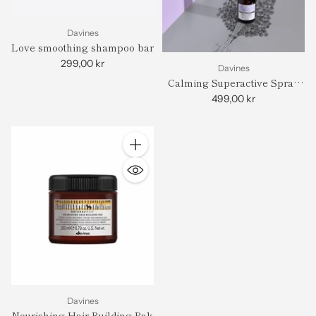
Davines
Love smoothing shampoo bar
299,00 kr
Davines
Calming Superactive Spray
100ml
499,00 kr
Antall
Davines
Nourishing Hair Building Pak