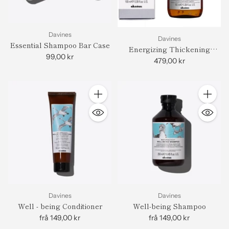
Davines
Davines
Essential Shampoo Bar Case
Energizing Thickening
99,00 kr
Tonic
479,00 kr
Antall
Antall
Davines
Davines
Well - being Conditioner
Well-being Shampoo
frå 149,00 kr
frå 149,00 kr