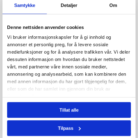
Samtykke
Detaljer
Om
Denne nettsiden anvender cookies
Davines
Davines
Detoxifying Shampoo 250ml
Rebalancing Cleansing
Vi bruker informasjonskapsler for å gi innhold og
Treatment
379,00 kr
339,00 kr
annonser et personlig preg, for å levere sosiale
mediefunksjoner og for å analysere trafikken vår. Vi deler
dessuten informasjon om hvordan du bruker nettstedet
vårt, med partnerne våre innen sosiale medier,
Antall
Antall
annonsering og analysearbeid, som kan kombinere den
med annen informasjon du har gjort tilgjengelig for dem,
eller som de har samlet inn gjennom din bruk av
tjenestene deres.
Tillat alle
Davines
Davines
Tilpass
Energizing Seasonal
Energizing Gel 150ml