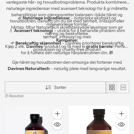
vanlegaste hår- og hovudbotnsproblema. Produkta kombinerer
naturlege ingrediensar med avansert teknologi for å gi målretta
behandlingar som gjenoppretter balansen i både håret og
🌿
Naturlege ingrediensar
– botaniske ekstrakt og
hovudbotnen. Uansett om du slit med tørrheit, irritasjon eller
miljøvennlege formlar
hårtap, tilbyr Naturaltech skreddarsydde løysingar som gir
💧
Avansert teknologi
– utvikla for å behandle problem som
næring og beskyttelse.
tørrheit, irritasjon og meir
Kampanje:
🌱
Berekraftig skjønnheit
– Davines prioriterer berekraftig
Kjøp 2 stk.
Davines
-produkt og få med ei
gratis børste
! Perfekt
produksjon og cruelty-free produkt
for å fullføre den naturlige hårpleierutinen din. 🎁
Gje håret og hovudbotnen den omsorga dei fortener med
Davines Naturaltech
– naturlig pleie med langvarige resultat.
Sorter
31 Resultat
Antall
Antall