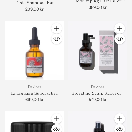
Replumping Hair Filler
Dede Shampoo Bar
Superactive 100ml
389,00 kr
299,00 kr
Antall
Antall
Davines
Davines
Energizing Superactive
Elevating Scalp Recovery
Treatment
699,00 kr
549,00 kr
Antall
Antall