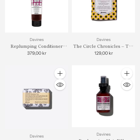
Davines
Davines
Replumping Conditioner
The Circle Chronicles – The
150ml
Renaissance Circle
379,00 kr
129,00 kr
Antall
Antall
Davines
Davines