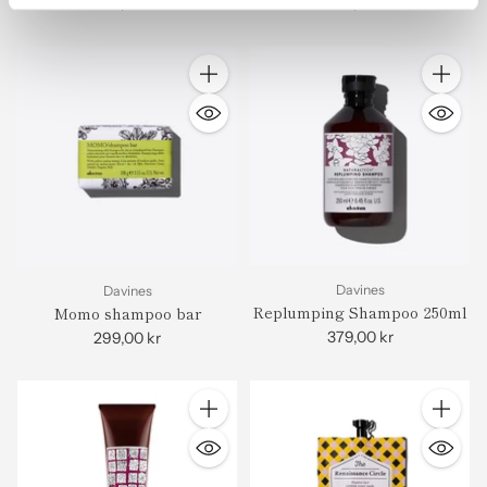
Superactive 100ml
729,00 kr
389,00 kr
Antall
Antall
Davines
Davines
Replumping Shampoo 250ml
Momo shampoo bar
379,00 kr
299,00 kr
Antall
Antall