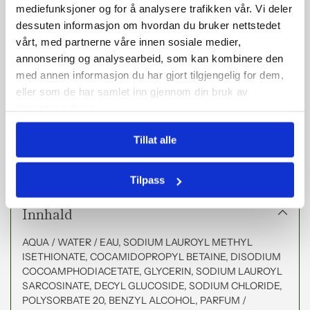
mediefunksjoner og for å analysere trafikken vår. Vi deler
NaturalTech-behandlingar, og opprettheld hovudbotnen sin
dessuten informasjon om hvordan du bruker nettstedet
naturlege balanse. Sjampoen er heilt fri for sulfatar og
parabener, noko som gjev deg ei trygg og skånsam
vårt, med partnerne våre innen sosiale medier,
hårpleieoppleving.
annonsering og analysearbeid, som kan kombinere den
med annen informasjon du har gjort tilgjengelig for dem,
-
Fordeler
: Næringsrik, fuktgjevande, opprettheld naturleg
eller som de har samlet inn gjennom din bruk av
balanse i hovudbotnen
tjenestene deres.
-
Bruk
: Dagleg eller mellom andre behandlingar
-
Fri for
: Sulfatar og parabener
-
Størrelse
: 60 ml / 250 ml
Tillat alle
For eit sunt, balansert og velpleid hår, vel Well-Being
Shampoo!
Tilpass
Innhald
AQUA / WATER / EAU, SODIUM LAUROYL METHYL
ISETHIONATE, COCAMIDOPROPYL BETAINE, DISODIUM
COCOAMPHODIACETATE, GLYCERIN, SODIUM LAUROYL
SARCOSINATE, DECYL GLUCOSIDE, SODIUM CHLORIDE,
POLYSORBATE 20, BENZYL ALCOHOL, PARFUM /