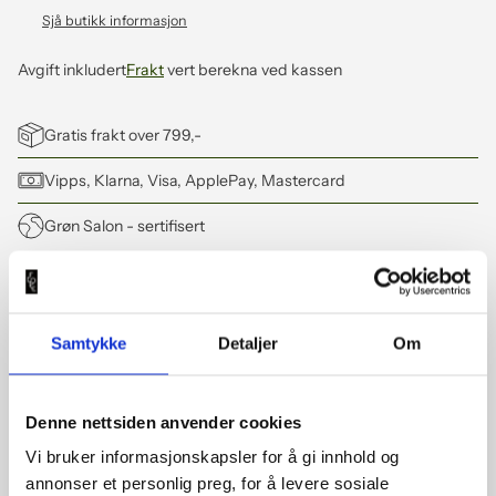
Sjå butikk informasjon
Avgift inkludert
Frakt
vert berekna ved kassen
Gratis frakt over 799,-
Vipps, Klarna, Visa, ApplePay, Mastercard
Grøn Salon
- sertifisert
Legger
til
Informasjon
produkt
Samtykke
Detaljer
Om
i
handlekorga
Well-Being Shampoo - Davines NaturalTech
di
Denne nettsiden anvender cookies
Gje håret ditt optimal pleie med Well-Being Shampoo frå
Davines NaturalTech! Denne næringsrike og fuktgjevande
Vi bruker informasjonskapsler for å gi innhold og
sjampoen er perfekt for alle hårtypar. Med sin nøytrale pH-
annonser et personlig preg, for å levere sosiale
verdi kan den brukast dagleg eller mellom andre