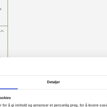
handlekorga
di
er
at
får
Detaljer
ookies
og
 for å gi innhold og annonser et personlig preg, for å levere sos