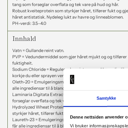
tang som forseglar overflata og tek vare på hud og hår.
Robust kveiteprotein som styrkjer håret, tilfører fukt og gj
håret antistatisk. Nydeleg lukt av havre og linneablomen.
PH-verdi: 3.5-4.0
Innhald
Vatn = Gullande reint vatn.
PVP = Vedundermiddel som gjer håret mjukt og og tilfører
fuktigheit.
Sodium Chloride = Regulerer konsistens og pH- verdi, slik 
korkje du eller sprayen vert sur.
Oleth-20 = Emulgeringsmiddel som gjer håret mjukare og 
alle ingrediensar til å blanda seg – sim sala bim.
Laminaria Digitata Extract = Godhjarta alger frå tang som
Samtykke
forseglar overflata og tek vare på hud og hår.
Hydrolyzed Wheat Protein = Robust kveiteprotein som
styrkjer håret, tilfører fukt og gjer håret antistatisk.
Denne nettsiden anvender c
Laureth-23 = Emulgeringsmiddel som gjer håret mjukare 
får alle ingrediensar til å blanda seg – sim sala bim.
Vi bruker informasjonskapsler