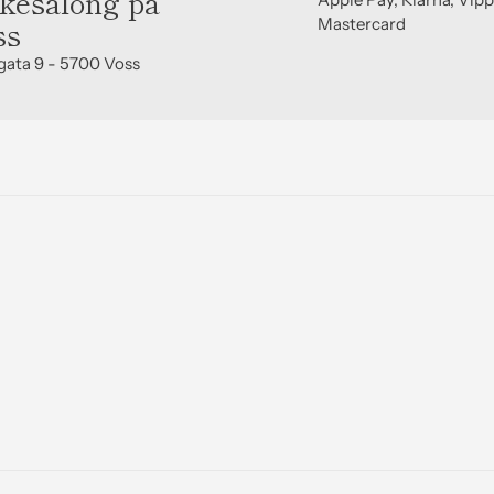
kesalong på
ss
Mastercard
gata 9 - 5700 Voss