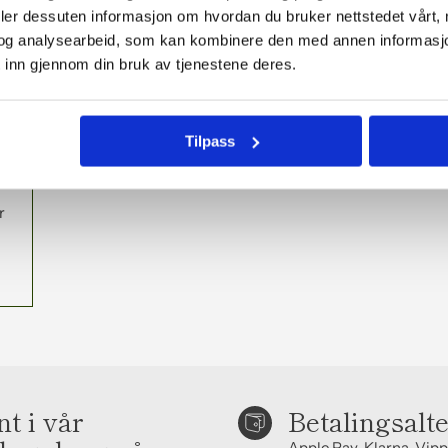
t
deler dessuten informasjon om hvordan du bruker nettstedet vårt,
og analysearbeid, som kan kombinere den med annen informasjon d
 inn gjennom din bruk av tjenestene deres.
re
Tilpass
er
r
t i vår
Betalingsalt
Apple Pay, Klarna, Vipp