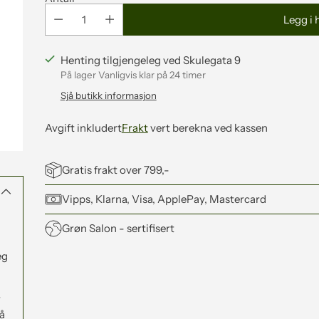
Legg i
Henting tilgjengeleg ved Skulegata 9
På lager Vanligvis klar på 24 timer
Sjå butikk informasjon
Avgift inkludert
Frakt
vert berekna ved kassen
Gratis frakt over 799,-
Vipps, Klarna, Visa, ApplePay, Mastercard
Grøn Salon
- sertifisert
eg
Legger
til
produkt
r
i
rå