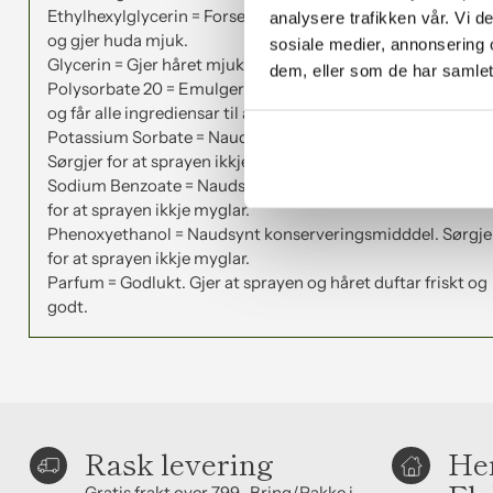
Ethylhexylglycerin = Forseglar håret si overflata, tilfører fuk
analysere trafikken vår. Vi 
og gjer huda mjuk.
sosiale medier, annonsering 
Glycerin = Gjer håret mjukt og godt.
dem, eller som de har samlet
Polysorbate 20 = Emulgeringsmiddel som gjer håret mjuka
og får alle ingrediensar til å blanda seg – sim sala bim.
Potassium Sorbate = Naudsynt konserveringsmidddel.
Sørgjer for at sprayen ikkje myglar.
Sodium Benzoate = Naudsynt konserveringsmidddel. Sørgj
for at sprayen ikkje myglar.
Phenoxyethanol = Naudsynt konserveringsmidddel. Sørgje
for at sprayen ikkje myglar.
Parfum = Godlukt. Gjer at sprayen og håret duftar friskt og
godt.
Rask levering
Hen
Gratis frakt over 799,-Bring/Pakke i