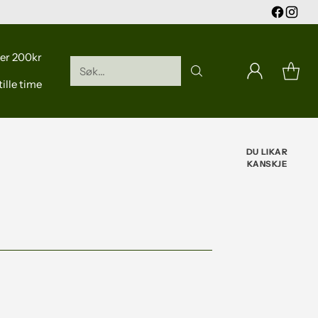
er 200kr
Søk...
ille time
DU LIKAR
KANSKJE