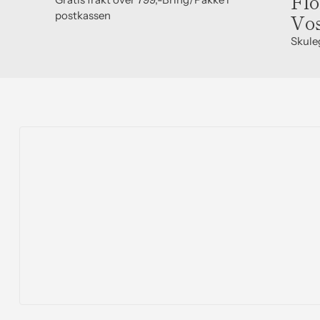
Flo
postkassen
Vo
Skule