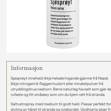
Informasjon
Sjøsprøyt inneheld ikkje helsebringande gjørme frå Nepal.
Ikkje nitrogenrik flaggermuslort eller mirakelpulver frå
utryddingstrua nashorn. Berre naturleg havsalt som gjer d
rufsete og litt småsexy som om du kjem rett frå stranda.
Saltvatnspray med medium til godt hald. Passar perfekt fo
styling av håret til stranda og jolabordet.
Godhjarta alger f