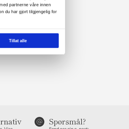
 med partnerne våre innen
u har gjort tilgjengelig for
Tillat alle
ernativ
Spørsmål?
s, Visa,
Send oss ein e-post: