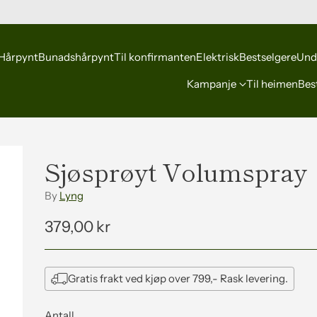
Hårpynt
Bunadshårpynt
Til konfirmanten
Elektrisk
Bestselgere
Und
Kampanje
Til heimen
Best
Sjøsprøyt Volumspray
By
Lyng
379,00 kr
Vanleg
pris
Gratis frakt ved kjøp over 799,- Rask levering.
Antall