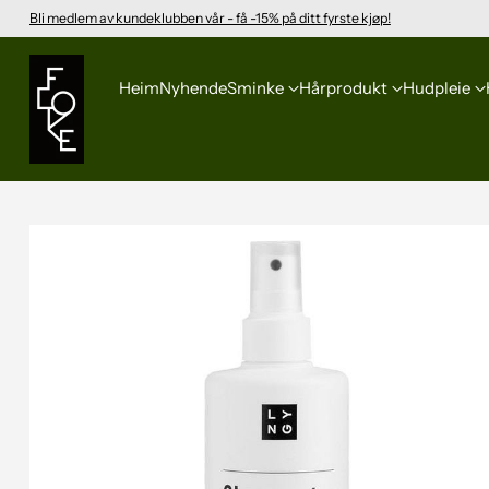
Bli medlem av kundeklubben vår - få -15% på ditt fyrste kjøp!
Heim
Nyhende
Sminke
Hårprodukt
Hudpleie