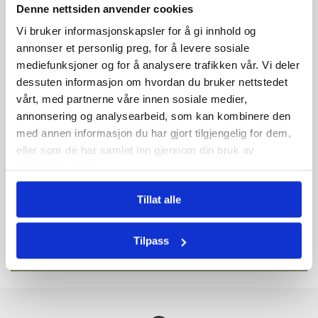
Denne nettsiden anvender cookies
Informasjon
produkt
i
Vi bruker informasjonskapsler for å gi innhold og
handlekorga
✏️
Ein Nyspissa Blyant – Hemmelegheita Bak Perfekt
annonser et personlig preg, for å levere sosiale
di
Resultat!
✏️
mediefunksjoner og for å analysere trafikken vår. Vi deler
dessuten informasjon om hvordan du bruker nettstedet
For å oppnå presisjon og definisjon når du brukar både eye
vårt, med partnerne våre innen sosiale medier,
pencil og lip pencil, er det avgjerande med ein nyspissa
blyant. Ein skarp spiss gir deg kontrollen du treng for å
annonsering og analysearbeid, som kan kombinere den
skapa perfekte liner og konturar, slik at looken din held seg
med annen informasjon du har gjort tilgjengelig for dem,
skarp og profesjonell heile dagen!
eller som de har samlet inn gjennom din bruk av
tjenestene deres.
Tips:
Bruk ein kvalitetsskarpar som beheld blyantens form
og sørger for ein jamn spiss – perfekt for både auge- og
Tillat alle
leppepennar! 🌟
Innhald
Tilpass