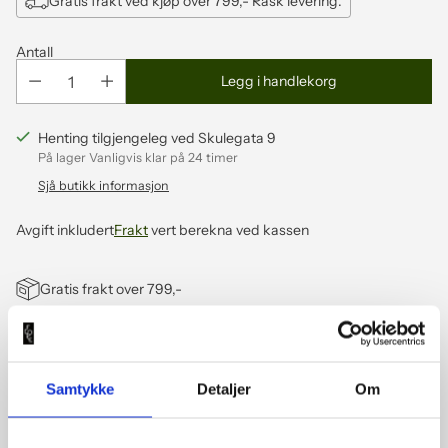
Gratis frakt ved kjøp over 799,- Rask levering.
Antall
Legg i handlekorg
Henting tilgjengeleg ved Skulegata 9
På lager Vanligvis klar på 24 timer
Sjå butikk informasjon
Avgift inkludert
Frakt
vert berekna ved kassen
Gratis frakt over 799,-
Vipps, Klarna, Visa, ApplePay, Mastercard
Grøn Salon
- sertifisert
Samtykke
Detaljer
Om
Legger
til