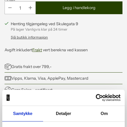
Legg i handlekorg
Henting tilgjengeleg ved Skulegata 9
På lager Vanligvis klar på 24 timer
Sjå butikk informasjon
Avgift inkludert
Frakt
vert berekna ved kassen
Gratis frakt over 799,-
Vipps, Klarna, Visa, ApplePay, Mastercard
Grøn Salon
- sertifisert
Legger
til
Samtykke
Detaljer
Om
Informasjon
produkt
i