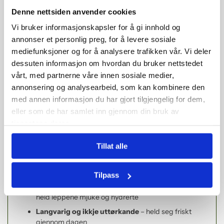
handlekorga
🌸
Just Kissed Lip and Cheek Stain frå Jane Iredale –
Denne nettsiden anvender cookies
di
Tilpassa Farge for Lepper og Kinn
🌸
Vi bruker informasjonskapsler for å gi innhold og
Oppdag Just Kissed Lip and Cheek Stain, ein fuktgivande
annonser et personlig preg, for å levere sosiale
og multifunksjonell stift som framhevar og tilpassar seg din
mediefunksjoner og for å analysere trafikken vår. Vi deler
naturlege leppe- og hudfarge. Denne unike formelen gjer at
dessuten informasjon om hvordan du bruker nettstedet
produktet tilpassar seg hudas undertonar, slik at fargen ser
vårt, med partnerne våre innen sosiale medier,
naturleg og frisk ut. Inneheld olivenolje som mjukgjer og
roar leppene, samt bivoks for næring og langvarig fukt.
annonsering og analysearbeid, som kan kombinere den
med annen informasjon du har gjort tilgjengelig for dem,
Fordelar:
eller som de har samlet inn gjennom din bruk av
tjenestene deres.
Multifunksjonell
– bruk den på både lepper og kinn
Tillat alle
for ein harmonisk look
Tilpassar seg hudtonen
– framhevar din unike farge
og passar alle undertonar
Tilpass
Fuktighetsgivande formel
– olivenolje og bivoks
held leppene mjuke og hydrerte
Langvarig og ikkje uttørkande
– held seg friskt
gjennom dagen