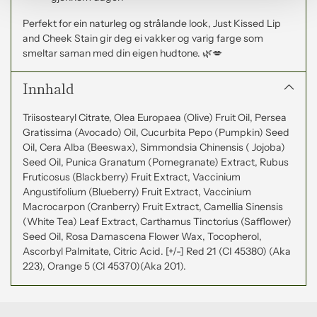
Perfekt for ein naturleg og strålande look, Just Kissed Lip
and Cheek Stain gir deg ei vakker og varig farge som
smeltar saman med din eigen hudtone. 🌿💋
Innhald
Triisostearyl Citrate, Olea Europaea (Olive) Fruit Oil, Persea
Gratissima (Avocado) Oil, Cucurbita Pepo (Pumpkin) Seed
Oil, Cera Alba (Beeswax), Simmondsia Chinensis ( Jojoba)
Seed Oil, Punica Granatum (Pomegranate) Extract, Rubus
Fruticosus (Blackberry) Fruit Extract, Vaccinium
Angustifolium (Blueberry) Fruit Extract, Vaccinium
Macrocarpon (Cranberry) Fruit Extract, Camellia Sinensis
(White Tea) Leaf Extract, Carthamus Tinctorius (Safflower)
Seed Oil, Rosa Damascena Flower Wax, Tocopherol,
Ascorbyl Palmitate, Citric Acid. [+/-] Red 21 (CI 45380) (Aka
223), Orange 5 (CI 45370)(Aka 201).