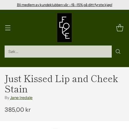
Bli medlem av kundeklubben vår - få -15% på ditt fyrste kjøp!
Søk...
Just Kissed Lip and Cheek
Stain
By
Jane Iredale
385,00 kr
Vanleg
pris