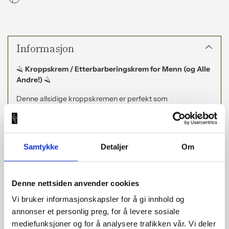
Legger
til
Informasjon
produkt
i
handlekorga
🪒
Kroppskrem / Etterbarberingskrem for Menn (og Alle
di
Andre!)
🪒
Denne allsidige kroppskremen er perfekt som
etterbarberingskrem og for heile kroppen! Formulert med
lindrande og naturlege ingrediensar, gir den intens fukt og
næring som trekker djupt inn i huda og varer lenge. Kremen
har ein maskulin, forfriskande duft av gin – ei nydeleg
Samtykke
Detaljer
Om
blanding av gran, einer og bergamot – som gir ein frisk og
oppkvikkande følelse.
Denne nettsiden anvender cookies
Fordelar:
Vi bruker informasjonskapsler for å gi innhold og
annonser et personlig preg, for å levere sosiale
Beroligande etterbarberingskrem
– lindrar irritasjon
mediefunksjoner og for å analysere trafikken vår. Vi deler
etter barbering og gir intensiv fukt