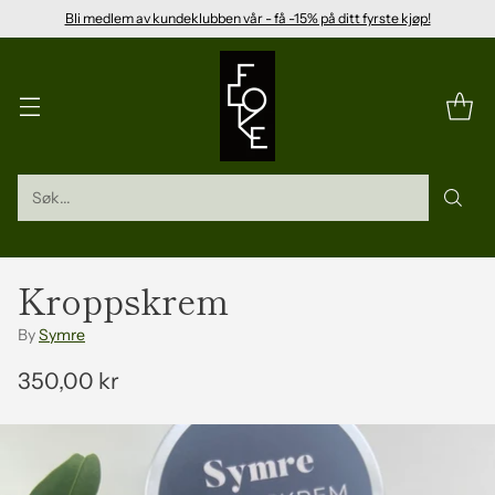
Bli medlem av kundeklubben vår - få -15% på ditt fyrste kjøp!
Søk...
Kroppskrem
By
Symre
350,00 kr
Vanleg
pris