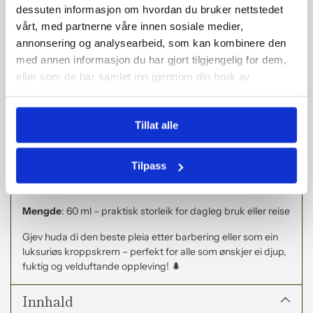
dessuten informasjon om hvordan du bruker nettstedet
Allsidig bruk
– perfekt for ansikt, kropp og tørre
vårt, med partnerne våre innen sosiale medier,
hender
annonsering og analysearbeid, som kan kombinere den
Langvarig fukt og næring
– trekker djupt inn i huda
med annen informasjon du har gjort tilgjengelig for dem,
for varig pleie
eller som de har samlet inn gjennom din bruk av
Frisk duft av gin
– maskulin miks av gran, einer og
tjenestene deres.
bergamot
Tillat alle
Innhald:
Tilpass
Talg, uttrekk av nesle, mandelolje, tistelolje, bivoks,
gran, einer, bergamot
Mengde
: 60 ml – praktisk storleik for dagleg bruk eller reise
Gjev huda di den beste pleia etter barbering eller som ein
luksuriøs kroppskrem – perfekt for alle som ønskjer ei djup,
fuktig og velduftande oppleving! 🌲
Innhald