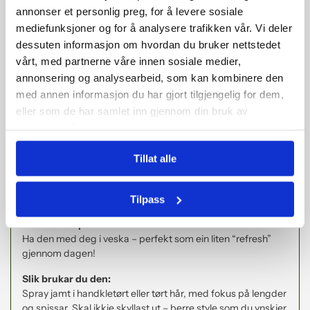
mjukt, glansfullt og lett å handtere ✨
annonser et personlig preg, for å levere sosiale
mediefunksjoner og for å analysere trafikken vår. Vi deler
I tillegg gir den UV-beskyttelse, slik at håret ditt er skjerma
dessuten informasjon om hvordan du bruker nettstedet
mot sol og falming ☀️
vårt, med partnerne våre innen sosiale medier,
Perfekt for deg som:
annonsering og analysearbeid, som kan kombinere den
– vil ha enkel pleie i ein travel kvardag
med annen informasjon du har gjort tilgjengelig for dem,
– treng ekstra fukt og beskyttelse
eller som de har samlet inn gjennom din bruk av
– vil ta vare på hårfargen og kvaliteten 💫
tjenestene deres.
Difor vil du elska den:
✨ Lett spray som ikkje tynger håret
Tillat alle
✨ Styrkar og forbedrar hårkvaliteten over tid
✨ Gir fukt og glans
✨ Beskyttar mot sol og ytre påverknad 🌿
Tilpass
Lite Floke-tips 💚:
Ha den med deg i veska – perfekt som ein liten “refresh”
gjennom dagen!
Slik brukar du den:
Spray jamt i handkletørt eller tørt hår, med fokus på lengder
og spissar. Skal ikkje skyllast ut – berre style som du ynskjer