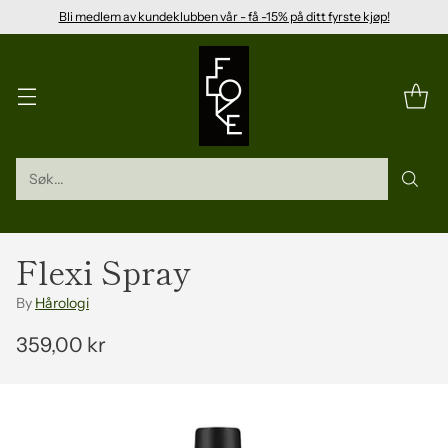
Bli medlem av kundeklubben vår - få -15% på ditt fyrste kjøp!
Søk...
Flexi Spray
By
Hårologi
359,00 kr
Vanleg
pris