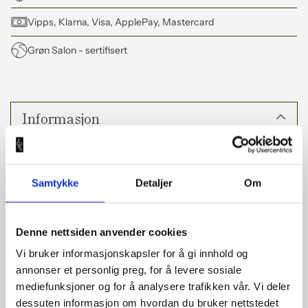
Vipps, Klarna, Visa, ApplePay, Mastercard
Grøn Salon
- sertifisert
Legger
til
Informasjon
produkt
i
handlekorga
Hårologi Dandruff & Scalp Shampoo – farvel til flass, hei
di
balanse ✨
Samtykke
Detaljer
Om
Slit du med flass eller ein ubalansert hovudbotn? Då er
denne sjampoen ein skikkeleg gamechanger 💚
Dandruff & Scalp Shampoo jobbar i djupna for å løyse opp
Denne nettsiden anvender cookies
og fjerne synleg flass – samstundes som den hjelper med å
Vi bruker informasjonskapsler for å gi innhold og
gjenopprette balansen i hovudbotnen. Sjampoen motverkar
òg Malassezia, ein vanleg årsak til flass 🌿
annonser et personlig preg, for å levere sosiale
mediefunksjoner og for å analysere trafikken vår. Vi deler
Resultatet er ein rein, frisk og roleg hovudbotn – og eit hår
dessuten informasjon om hvordan du bruker nettstedet