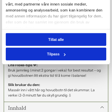
som kjennest lett og sunt ✨
vårt, med partnerne våre innen sosiale medier,
Perfekt for deg som:
annonsering og analysearbeid, som kan kombinere den
– slit med flass eller tørr hovudbotn
med annen informasjon du har gjort tilgjengelig for dem,
– opplever kløe eller irritasjon
eller som de har samlet inn gjennom din bruk av
– ynskjer ein rein og balansert start 💫
tjenestene deres.
Difor vil du elska den:
Tillat alle
✨ Fjernar flass effektivt
✨ Motverkar årsaka til flass
✨ Roar og balanserer hovudbotnen
Tilpass
✨ Passar alle hårtypar – frå fint til grovt 🌿
Lite Floke-tips 💚:
Bruk jamnleg (minst 2 gongar i veka) for best resultat – og
gi hovudbotnen litt ekstra tid til å kome i balanse!
Slik brukar du den:
Massér inn i vått hår og hovudbotn til det skummar. La
verke i 2–3 minutt før du skyll grundig 💧
Innhald