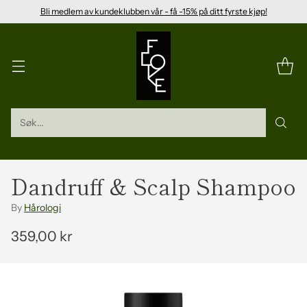
Bli medlem av kundeklubben vår - få -15% på ditt fyrste kjøp!
Søk...
Dandruff & Scalp Shampoo
By
Hårologi
359,00 kr
Vanleg
pris